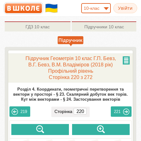
10-клас
ГДЗ
10 клас
Підручники
10 клас
Підручник Геометрія 10 клас Г.П. Бевз,
В.Г. Бевз, В.М. Владіміров (2018 рік)
Профільний рівень
Сторінка 220 з 272
Розділ 4. Координати, геометричні перетворення та
вектори у просторі -
§ 23. Скалярний добуток век торів.
Кут між векторами -
§ 24. Застосування векторів
Сторінка
219
221