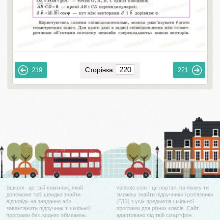
Сторінка
219
221
Вшколі - це твій помічник, який
vshkole.com - це портал, на якому ти
допоможе тобі швидко знайти
зможеш знайти підручники і роз'язники
відповідь на завдання або
(ГДЗ) з усіх предметів шкільної
завантажити підручник зі шкільної
програми для різних класів. Сайт
програми без жодних обмежень.
адаптовано під твій смартфон.