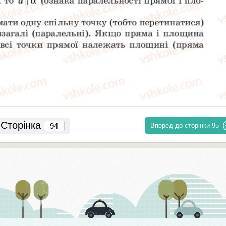
Сторінка
Вперед до сторінки
95