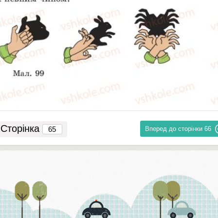
Сторінка
Вперед до сторінки
66