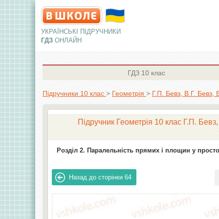
УКРАЇНСЬКІ ПІДРУЧНИКИ
ГДЗ
ОНЛАЙН
ГДЗ
10 клас
Підручники 10 клас
>
Геометрія
>
Г.П. Бевз, В.Г. Бевз,
Підручник Геометрія 10 клас Г.П. Бевз,
Розділ 2. Паралельність прямих і площин у просто
Назад до сторінки
64