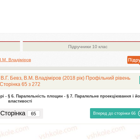
Підручники
10 клас
 В.М. Владіміров
 В.Г. Бевз, В.М. Владіміров (2018 рік) Профільний рівень
Сторінка 65 з 272
рі -
§ 6. Паралельність площин -
§ 7. Паралельне проекціювання і йо
властивості
Сторінка
Вперед до сторінки
66