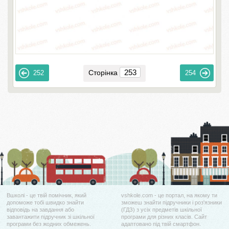
Сторінка
252
254
Вшколі - це твій помічник, який
vshkole.com - це портал, на якому ти
допоможе тобі швидко знайти
зможеш знайти підручники і роз'язники
відповідь на завдання або
(ГДЗ) з усіх предметів шкільної
завантажити підручник зі шкільної
програми для різних класів. Сайт
програми без жодних обмежень.
адаптовано під твій смартфон.