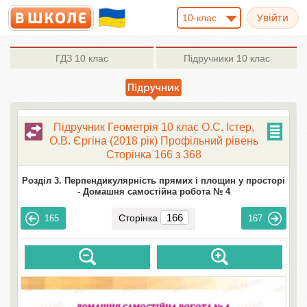
10-клас
ГДЗ
10 клас
Підручники
10 клас
Підручник Геометрія 10 клас О.С. Істер,
О.В. Єргіна (2018 рік) Профільний рівень
Сторінка 166 з 368
Розділ 3. Перпендикулярність прямих і площин у просторі
-
Домашня самостійна робота № 4
Сторінка
165
167