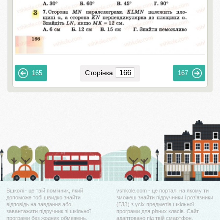
Сторінка
165
167
Вшколі - це твій помічник, який
vshkole.com - це портал, на якому ти
допоможе тобі швидко знайти
зможеш знайти підручники і роз'язники
відповідь на завдання або
(ГДЗ) з усіх предметів шкільної
завантажити підручник зі шкільної
програми для різних класів. Сайт
програми без жодних обмежень.
адаптовано під твій смартфон.