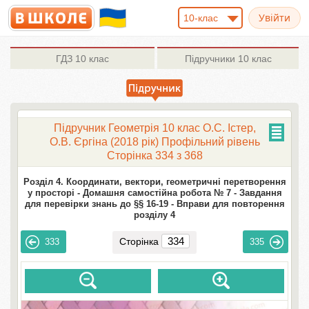
10-клас
ГДЗ
10 клас
Підручники
10 клас
Підручник Геометрія 10 клас О.С. Істер,
О.В. Єргіна (2018 рік) Профільний рівень
Сторінка 334 з 368
Розділ 4. Координати, вектори, геометричні перетворення
у просторі -
Домашня самостійна робота № 7 -
Завдання
для перевірки знань до §§ 16-19 -
Вправи для повторення
розділу 4
Сторінка
333
335