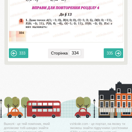
Сторінка
333
335
Вшколі - це твій помічник, який
vshkole.com - це портал, на якому ти
допоможе тобі швидко знайти
зможеш знайти підручники і роз'язники