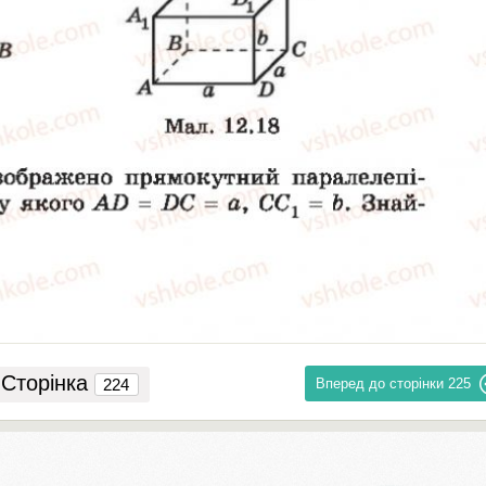
Сторінка
Вперед до сторінки
225