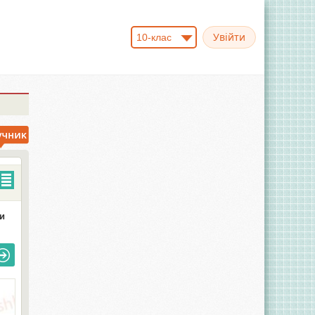
10-клас
и