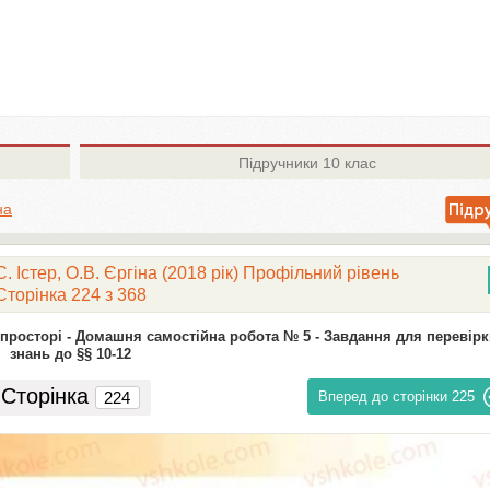
Підручники
10 клас
на
. Істер, О.В. Єргіна (2018 рік) Профільний рівень
Сторінка 224 з 368
просторі -
Домашня самостійна робота № 5 -
Завдання для перевірк
знань до §§ 10-12
Сторінка
Вперед до сторінки
225