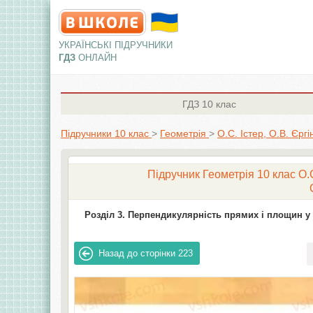
УКРАЇНСЬКІ ПІДРУЧНИКИ
ГДЗ
ОНЛАЙН
ГДЗ
10 клас
Підручники 10 клас
>
Геометрія
>
О.С. Істер, О.В. Єргі
Підручник Геометрія 10 клас О.С
Розділ 3. Перпендикулярність прямих і площин у 
Назад до сторінки
223