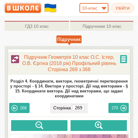
10-клас
ГДЗ
10 клас
Підручники
10 клас
Підручник Геометрія 10 клас О.С. Істер,
О.В. Єргіна (2018 рік) Профільний рівень
Сторінка 269 з 368
Розділ 4. Координати, вектори, геометричні перетворення
у просторі -
§ 14. Вектори у просторі. Дії над векторами -
§
15. Координати вектора. Дії над векторами, що задані
координатами
Сторінка
268
270