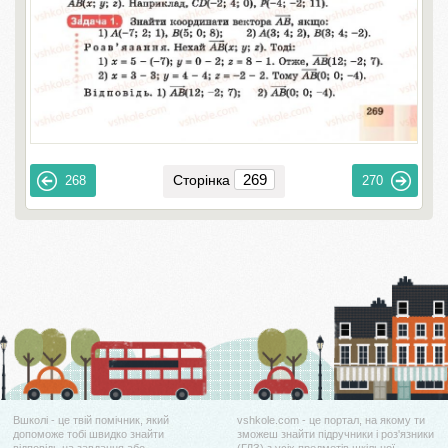
Сторінка
268
270
Вшколі - це твій помічник, який
vshkole.com - це портал, на якому ти
допоможе тобі швидко знайти
зможеш знайти підручники і роз'язники