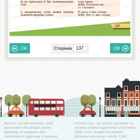
Сторінка
136
138
Вшколі - це твій помічник, який
vshkole.com - це портал, на якому ти
допоможе тобі швидко знайти
зможеш знайти підручники і роз'язники
відповідь на завдання або
(ГДЗ) з усіх предметів шкільної
завантажити підручник зі шкільної
програми для різних класів. Сайт