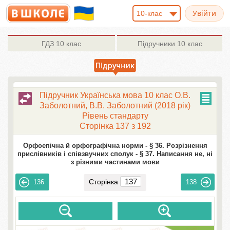
10-клас
ГДЗ
10 клас
Підручники
10 клас
Підручник Українська мова 10 клас О.В.
Заболотний, В.В. Заболотний (2018 рік)
Рівень стандарту
Сторінка 137 з 192
Орфоепічна й орфографічна норми -
§ 36. Розрізнення
прислівників і співзвучних сполук -
§ 37. Написання не, ні
з різними частинами мови
Сторінка
136
138