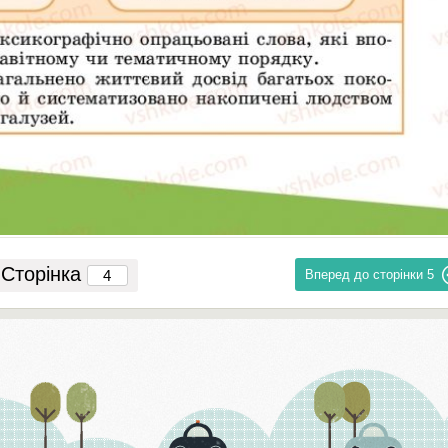
Сторінка
Вперед до сторінки
5