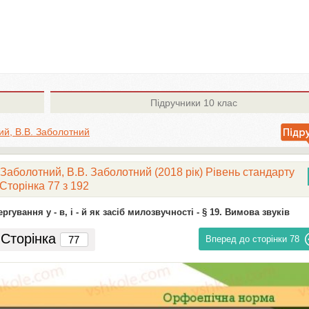
Підручники
10 клас
ий, В.В. Заболотний
 Заболотний, В.В. Заболотний (2018 рік) Рівень стандарту
Сторінка 77 з 192
ергування у - в, і - й як засіб милозвучності -
§ 19. Вимова звуків
Сторінка
Вперед до сторінки
78