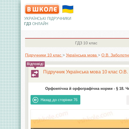
УКРАЇНСЬКІ ПІДРУЧНИКИ
ГДЗ
ОНЛАЙН
ГДЗ
10 клас
Підручники 10 клас
>
Українська мова
>
О.В. Заболотн
Підручник Українська мова 10 клас О.В.
Орфоепічна й орфографічна норми -
§ 18. Ч
Назад до сторінки
76