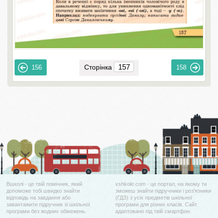
Сторінка
156
158
Вшколі - це твій помічник, який
vshkole.com - це портал, на якому ти
допоможе тобі швидко знайти
зможеш знайти підручники і роз'язники
відповідь на завдання або
(ГДЗ) з усіх предметів шкільної
завантажити підручник зі шкільної
програми для різних класів. Сайт
програми без жодних обмежень.
адаптовано під твій смартфон.