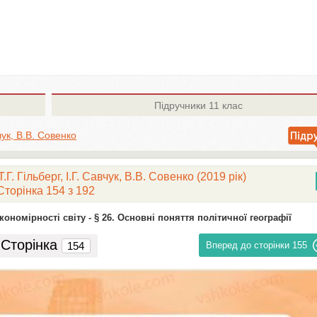
Підручники
11 клас
вчук, В.В. Совенко
Г. Гільберг, І.Г. Савчук, В.В. Совенко (2019 рік)
Сторінка 154 з 192
кономірності світу -
§ 26. Основні поняття політичної географії
Сторінка
Вперед до сторінки
155