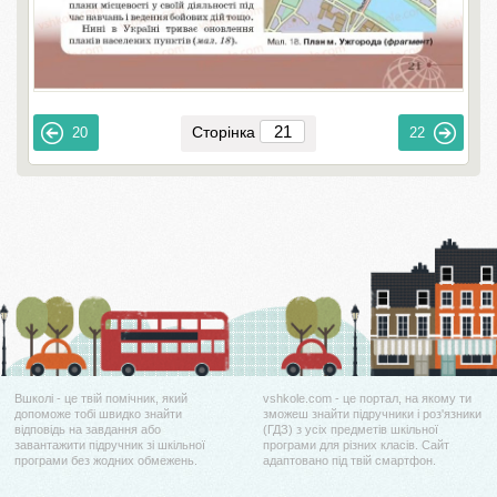
Сторінка
20
22
Вшколі - це твій помічник, який
vshkole.com - це портал, на якому ти
допоможе тобі швидко знайти
зможеш знайти підручники і роз'язники
відповідь на завдання або
(ГДЗ) з усіх предметів шкільної
завантажити підручник зі шкільної
програми для різних класів. Сайт
програми без жодних обмежень.
адаптовано під твій смартфон.