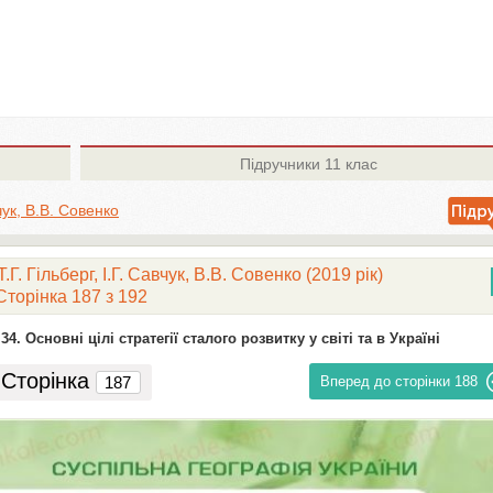
Підручники
11 клас
вчук, В.В. Совенко
Г. Гільберг, І.Г. Савчук, В.В. Совенко (2019 рік)
Сторінка 187 з 192
 34. Основні цілі стратегії сталого розвитку у світі та в Україні
Сторінка
Вперед до сторінки
188