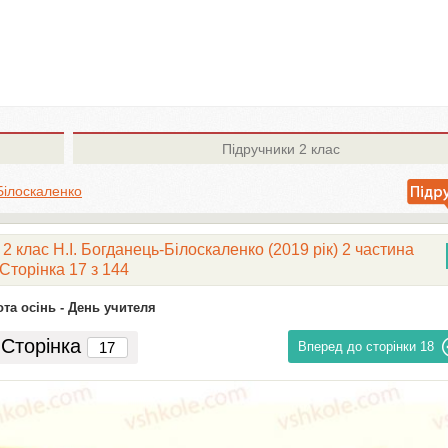
Підручники
2 клас
Білоскаленко
2 клас Н.І. Богданець-Білоскаленко (2019 рік) 2 частина
Сторінка 17 з 144
та осінь -
День учителя
Сторінка
Вперед до сторінки
18