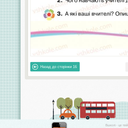
Назад до сторінки
16
Вшколі - це тві