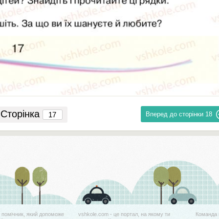
Сторінка
Вперед до сторінки
18
й помічник, який допоможе
vshkole.com - це портал, на якому ти
Команда 