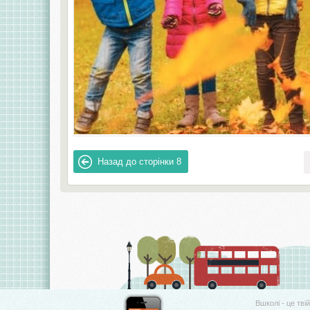
Назад до сторінки
8
Вшколі - це тві