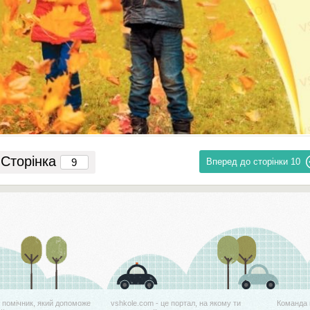
Сторінка
Вперед до сторінки
10
й помічник, який допоможе
vshkole.com - це портал, на якому ти
Команда 