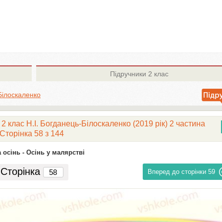
Підручники
2 клас
Білоскаленко
2 клас Н.І. Богданець-Білоскаленко (2019 рік) 2 частина
Сторінка 58 з 144
 осінь -
Осінь у малярстві
Сторінка
Вперед до сторінки
59