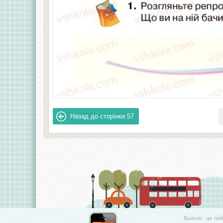
Назад до сторінки
57
Вшколі - це тві