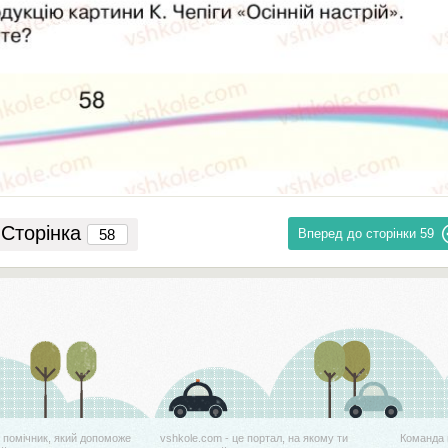
Сторінка
Вперед до сторінки
59
й помічник, який допоможе
vshkole.com - це портал, на якому ти
Команда 