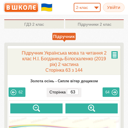
2-клас
ГДЗ
2 клас
Підручники
2 клас
Підручник Українська мова та читання 2
клас Н.І. Богданець-Білоскаленко (2019
рік) 2 частина
Сторінка 63 з 144
Золота осінь -
Сипле вітер дощиком
Сторінка
62
64