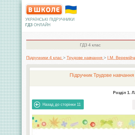
УКРАЇНСЬКІ ПІДРУЧНИКИ
ГДЗ
ОНЛАЙН
ГДЗ
4 клас
Підручники 4 клас
>
Трудове навчання
>
І.М. Веремійч
Підручник Трудове навчання 4
Розділ 1.
Назад до сторінки
11