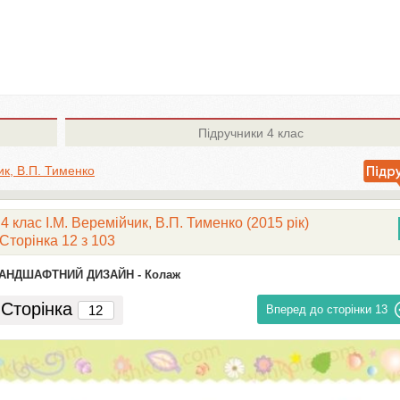
Підручники
4 клас
ик, В.П. Тименко
 клас І.М. Веремійчик, В.П. Тименко (2015 рік)
Сторінка 12 з 103
 ЛАНДШАФТНИЙ ДИЗАЙН -
Колаж
Сторінка
Вперед до сторінки
13