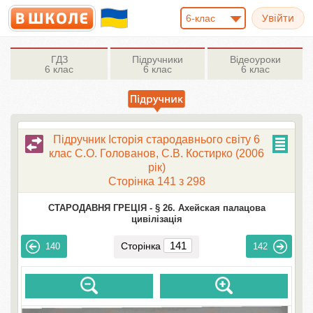
6-клас
ГДЗ
Підручники
Відеоуроки
6 клас
6 клас
6 клас
Підручник Історія стародавнього свiту 6
клас С.О. Голованов, С.В. Костирко (2006
рік)
Сторінка 141 з 298
СТАРОДАВНЯ ГРЕЦІЯ -
§ 26. Ахейская палацова
цивілізація
Сторінка
140
142