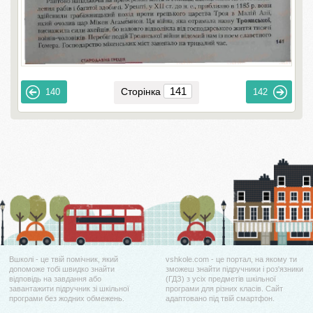
Сторінка
140
142
Вшколі - це твій помічник, який
vshkole.com - це портал, на якому ти
допоможе тобі швидко знайти
зможеш знайти підручники і роз'язники
відповідь на завдання або
(ГДЗ) з усіх предметів шкільної
завантажити підручник зі шкільної
програми для різних класів. Сайт
програми без жодних обмежень.
адаптовано під твій смартфон.