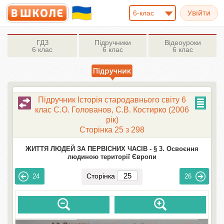
6-клас
ГДЗ
Підручники
Відеоуроки
6 клас
6 клас
6 клас
Підручник Історія стародавнього свiту 6
клас С.О. Голованов, С.В. Костирко (2006
рік)
Сторінка 25 з 298
ЖИТТЯ ЛЮДЕЙ ЗА ПЕРВІСНИХ ЧАСІВ -
§ 3. Освоєння
людиною території Європи
Сторінка
24
26