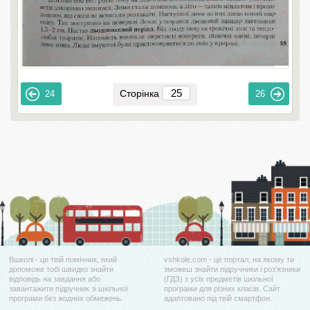
Сторінка
24
26
Вшколі - це твій помічник, який
vshkole.com - це портал, на якому ти
допоможе тобі швидко знайти
зможеш знайти підручники і роз'язники
відповідь на завдання або
(ГДЗ) з усіх предметів шкільної
завантажити підручник зі шкільної
програми для різних класів. Сайт
програми без жодних обмежень.
адаптовано під твій смартфон.