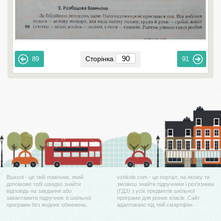
Сторінка
89
91
Вшколі - це твій помічник, який
vshkole.com - це портал, на якому ти
допоможе тобі швидко знайти
зможеш знайти підручники і роз'язники
відповідь на завдання або
(ГДЗ) з усіх предметів шкільної
завантажити підручник зі шкільної
програми для різних класів. Сайт
програми без жодних обмежень.
адаптовано під твій смартфон.