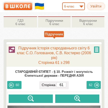
6-клас
ГДЗ
Підручники
Відеоуроки
6 клас
6 клас
6 клас
Підручник Історія стародавнього свiту 6
клас С.О. Голованов, С.В. Костирко (2006
рік)
Сторінка 61 з 298
СТАРОДАВНІЙ ЄГИПЕТ -
§ 10. Розквіт і могутність
Єгипетської держави -
ПЕРЕДНЯ АЗІЯ
Сторінка
60
62