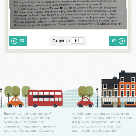
Сторінка
60
62
Вшколі - це твій помічник, який
vshkole.com - це портал, на якому ти
допоможе тобі швидко знайти
зможеш знайти підручники і роз'язники
відповідь на завдання або
(ГДЗ) з усіх предметів шкільної
завантажити підручник зі шкільної
програми для різних класів. Сайт
програми без жодних обмежень.
адаптовано під твій смартфон.