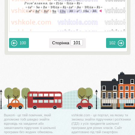
Сторінка
100
102
Вшколі - це твій помічник, який
vshkole.com - це портал, на якому ти
допоможе тобі швидко знайти
зможеш знайти підручники і роз'язники
відповідь на завдання або
(ГДЗ) з усіх предметів шкільної
завантажити підручник зі шкільної
програми для різних класів. Сайт
програми без жодних обмежень.
адаптовано під твій смартфон.