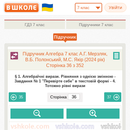
7-клас
ГДЗ
7 клас
Підручники
7 клас
Підручник Алгебра 7 клас А.Г. Мерзляк,
В.Б. Полонський, М.С. Якір (2024 рік)
Сторінка 36 з 352
§ 1. Алгебраїчні вирази. Рівняння з однією змінною -
Завдання № 1 "Перевірте себе" в текстовій формі -
4.
Тотожно рівні вирази
Сторінка
35
37