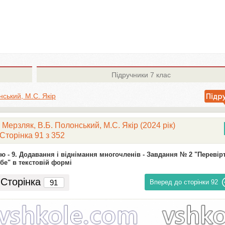
Підручники
7 клас
нський, М.С. Якір
 Мерзляк, В.Б. Полонський, М.С. Якір (2024 рік)
Сторінка 91 з 352
ю -
9. Додавання і віднімання многочленів -
Завдання № 2 "Перевір
бе" в текстовій формі
Сторінка
Вперед до сторінки
92