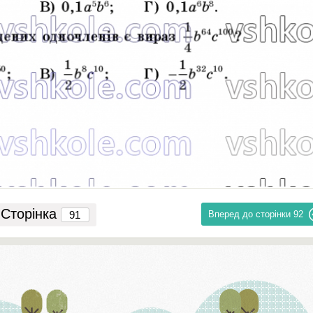
Сторінка
Вперед до сторінки
92