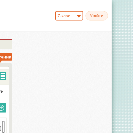
7-клас
те