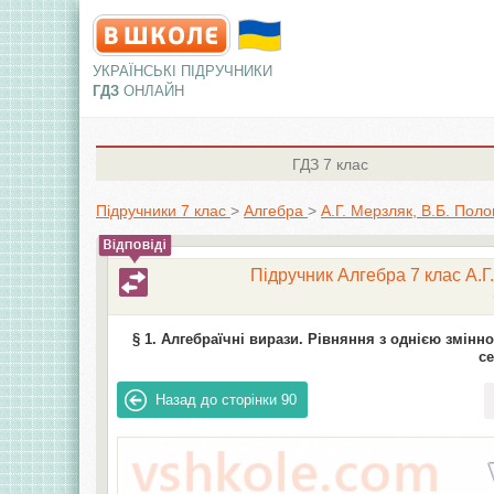
УКРАЇНСЬКІ ПІДРУЧНИКИ
ГДЗ
ОНЛАЙН
ГДЗ
7 клас
Підручники 7 клас
>
Алгебра
>
А.Г. Мерзляк, В.Б. Поло
Підручник Алгебра 7 клас А.Г.
§ 1. Алгебраїчні вирази. Рівняння з однією змінно
се
Назад до сторінки
90