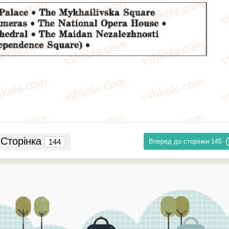
Сторінка
Вперед до сторінки
145