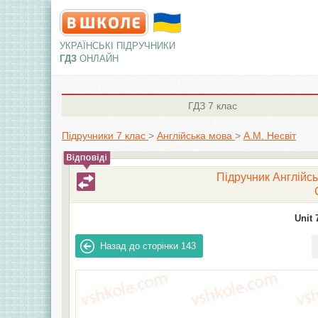
УКРАЇНСЬКІ ПІДРУЧНИКИ
ГДЗ
ОНЛАЙН
ГДЗ
7 клас
Підручники 7 клас
>
Англiйська мова
>
А.М. Несвіт
Підручник Англійсь
Unit 
Назад до сторінки
143