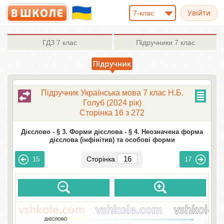
7-клас
ГДЗ
7 клас
Підручники
7 клас
Підручник Українська мова 7 клас Н.Б.
Голуб (2024 рік)
Сторінка 16 з 272
Дієслово -
§ 3. Форми дієслова -
§ 4. Неозначена форма
дієслова (інфінітив) та особові форми
Сторінка
15
17