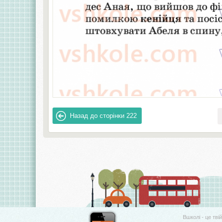
Назад до сторінки
222
Вшколі - це тві