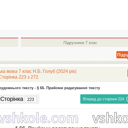
Підручники
7 клас
ка мова 7 клас Н.Б. Голуб (2024 рік)
Сторінка 223 з 272
художнього тексту -
§ 66. Прийоми редагування тексту
Сторінка
Вперед до сторінки
224