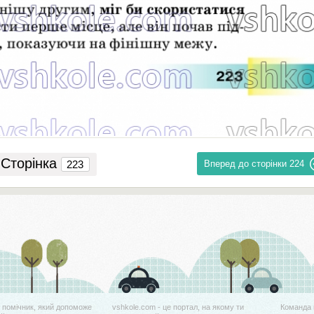
Сторінка
Вперед до сторінки
224
й помічник, який допоможе
vshkole.com - це портал, на якому ти
Команда 