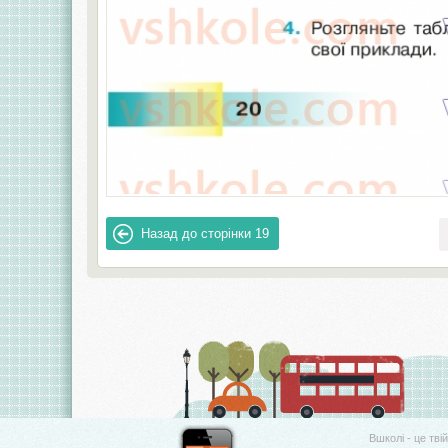
Назад до сторінки
19
Вшколі - це тві