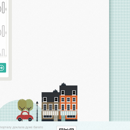
порталу доклала дуже багато