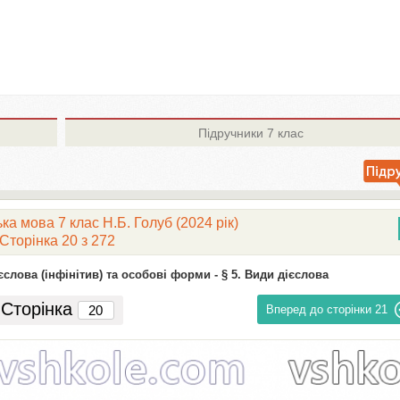
Підручники
7 клас
ка мова 7 клас Н.Б. Голуб (2024 рік)
Сторінка 20 з 272
єслова (інфінітив) та особові форми -
§ 5. Види дієслова
Сторінка
Вперед до сторінки
21