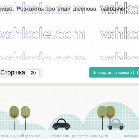
Сторінка
Вперед до сторінки
21
й помічник, який допоможе
vshkole.com - це портал, на якому ти
Команда 