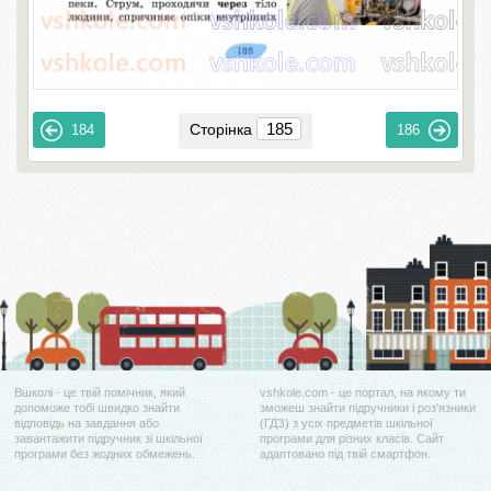
Сторінка
184
186
Вшколі - це твій помічник, який
vshkole.com - це портал, на якому ти
допоможе тобі швидко знайти
зможеш знайти підручники і роз'язники
відповідь на завдання або
(ГДЗ) з усіх предметів шкільної
завантажити підручник зі шкільної
програми для різних класів. Сайт
програми без жодних обмежень.
адаптовано під твій смартфон.