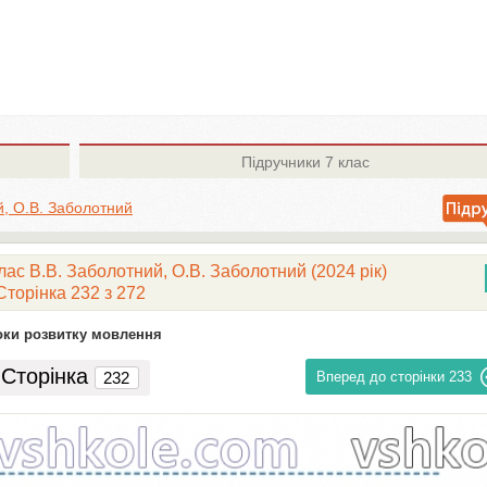
Підручники
7 клас
й, О.В. Заболотний
лас В.В. Заболотний, О.В. Заболотний (2024 рік)
Сторінка 232 з 272
оки розвитку мовлення
Сторінка
Вперед до сторінки
233