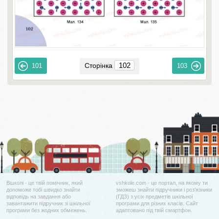
Сторінка
101
103
Вшколі - це твій помічник, який
vshkole.com - це портал, на якому ти
допоможе тобі швидко знайти
зможеш знайти підручники і роз'язники
відповідь на завдання або
(ГДЗ) з усіх предметів шкільної
завантажити підручник зі шкільної
програми для різних класів. Сайт
програми без жодних обмежень.
адаптовано під твій смартфон.