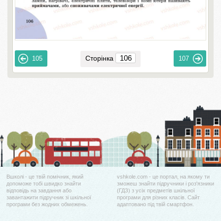
Сторінка
105
107
Вшколі - це твій помічник, який
vshkole.com - це портал, на якому ти
допоможе тобі швидко знайти
зможеш знайти підручники і роз'язники
відповідь на завдання або
(ГДЗ) з усіх предметів шкільної
завантажити підручник зі шкільної
програми для різних класів. Сайт
програми без жодних обмежень.
адаптовано під твій смартфон.