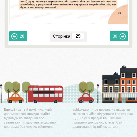
Сторінка
28
30
Вшколі - це твій помічник, який
vshkole.com - це портал, на якому ти
допоможе тобі швидко знайти
зможеш знайти підручники і роз'язники
відповідь на завдання або
(ГДЗ) з усіх предметів шкільної
завантажити підручник зі шкільної
програми для різних класів. Сайт
програми без жодних обмежень.
адаптовано під твій смартфон.