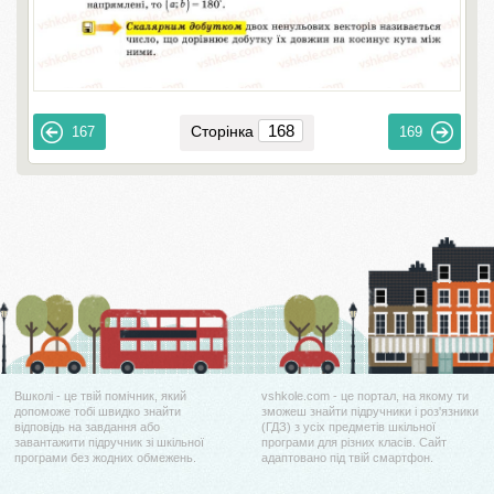
Сторінка
167
169
Вшколі - це твій помічник, який
vshkole.com - це портал, на якому ти
допоможе тобі швидко знайти
зможеш знайти підручники і роз'язники
відповідь на завдання або
(ГДЗ) з усіх предметів шкільної
завантажити підручник зі шкільної
програми для різних класів. Сайт
програми без жодних обмежень.
адаптовано під твій смартфон.