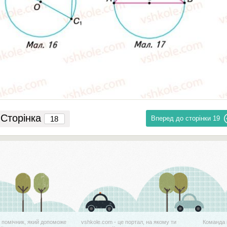
Сторінка
Вперед до сторінки
19
й помічник, який допоможе
vshkole.com - це портал, на якому ти
Команда 