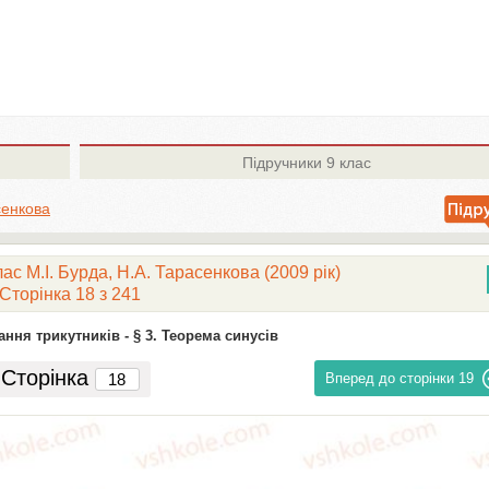
Підручники
9 клас
сенкова
ас М.І. Бурда, Н.А. Тарасенкова (2009 рік)
Сторінка 18 з 241
ання трикутників -
§ 3. Теорема синусів
Сторінка
Вперед до сторінки
19