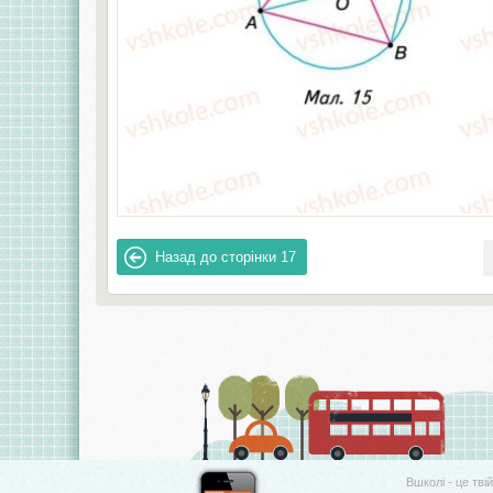
Назад до сторінки
17
Вшколі - це тві