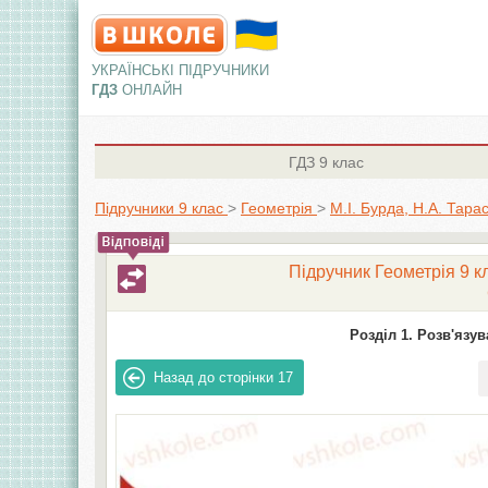
УКРАЇНСЬКІ ПІДРУЧНИКИ
ГДЗ
ОНЛАЙН
ГДЗ
9 клас
Підручники 9 клас
>
Геометрія
>
М.І. Бурда, Н.А. Тара
Підручник Геометрія 9 кл
Розділ 1. Розв'язув
Назад до сторінки
17