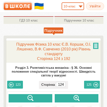
10-клас
ГДЗ
10 клас
Підручники
10 клас
Підручник Фізика 10 клас Є.В. Коршак, О.І.
Ляшенко, В.Ф. Савченко (2010 рік) Рівень
стандарту
Сторінка 124 з 192
Розділ 3. Релятивістська механіка -
§ 36. Основні
положення спеціальної теорії відносності. Швидкість
світла у вакуумі
Сторінка
123
125