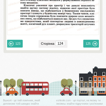
Сторінка
123
125
Вшколі - це твій помічник, який
vshkole.com - це портал, на якому ти
допоможе тобі швидко знайти
зможеш знайти підручники і роз'язники