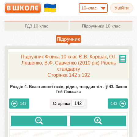
10-клас
ГДЗ
10 клас
Підручники
10 клас
Підручник Фізика 10 клас Є.В. Коршак, О.І.
Ляшенко, В.Ф. Савченко (2010 рік) Рівень
стандарту
Сторінка 142 з 192
Розділ 4. Властивості газів, рідин, твердих тіл -
§ 43. Закон
Гей-Люссака
Сторінка
141
143