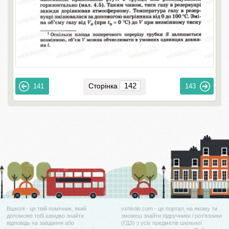
Сторінка
141
143
Вшколі - це твій помічник, який
vshkole.com - це портал, на якому ти
допоможе тобі швидко знайти
зможеш знайти підручники і роз'язники
відповідь на завдання або
(ГДЗ) з усіх предметів шкільної