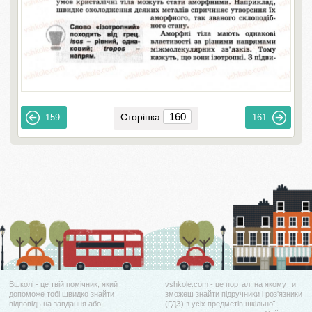
Сторінка
159
161
Вшколі - це твій помічник, який
vshkole.com - це портал, на якому ти
допоможе тобі швидко знайти
зможеш знайти підручники і роз'язники
відповідь на завдання або
(ГДЗ) з усіх предметів шкільної