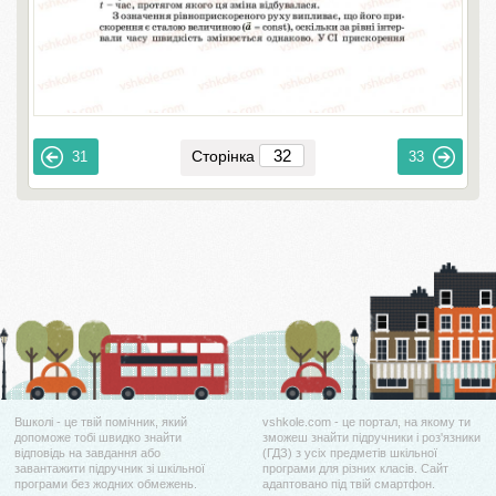
Сторінка
31
33
Вшколі - це твій помічник, який
vshkole.com - це портал, на якому ти
допоможе тобі швидко знайти
зможеш знайти підручники і роз'язники
відповідь на завдання або
(ГДЗ) з усіх предметів шкільної
завантажити підручник зі шкільної
програми для різних класів. Сайт
програми без жодних обмежень.
адаптовано під твій смартфон.