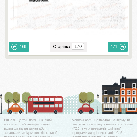
Сторінка
169
171
Вшколі - це твій помічник, який
vshkole.com - це портал, на якому ти
допоможе тобі швидко знайти
зможеш знайти підручники і роз'язники
відповідь на завдання або
(ГДЗ) з усіх предметів шкільної
завантажити підручник зі шкільної
програми для різних класів. Сайт