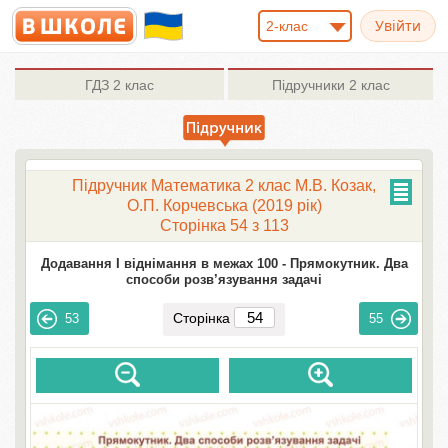
2-клас
ГДЗ
2 клас
Підручники
2 клас
Підручник Математика 2 клас М.В. Козак,
О.П. Корчевська (2019 рік)
Сторінка 54 з 113
Додавання І віднімання в межах 100 -
Прямокутник. Два
способи розв’язування задачі
Сторінка
53
55