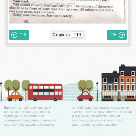
Сторінка
113
115
Вшколі - це твій помічник, який
vshkole.com - це портал, на якому ти
допоможе тобі швидко знайти
зможеш знайти підручники і роз'язники
відповідь на завдання або
(ГДЗ) з усіх предметів шкільної
завантажити підручник зі шкільної
програми для різних класів. Сайт
програми без жодних обмежень.
адаптовано під твій смартфон.