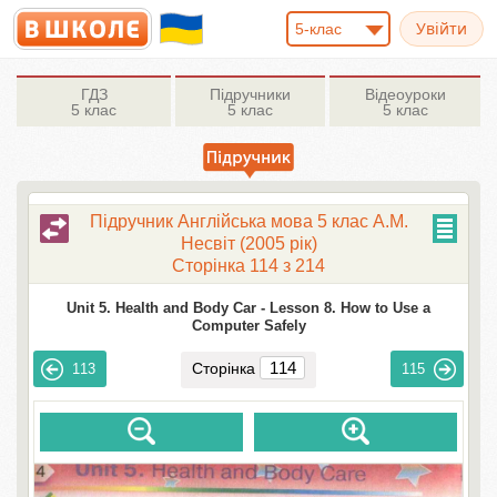
5-клас
ГДЗ
Підручники
Відеоуроки
5 клас
5 клас
5 клас
Підручник Англійська мова 5 клас А.М.
Несвіт (2005 рік)
Сторінка 114 з 214
Unit 5. Health and Body Car -
Lesson 8. How to Use a
Computer Safely
Сторінка
113
115