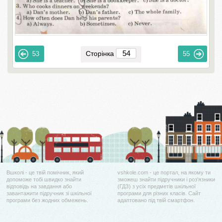
Сторінка
53
55
Вшколі - це твій помічник, який
vshkole.com - це портал, на якому ти
допоможе тобі швидко знайти
зможеш знайти підручники і роз'язники
відповідь на завдання або
(ГДЗ) з усіх предметів шкільної
завантажити підручник зі шкільної
програми для різних класів. Сайт
програми без жодних обмежень.
адаптовано під твій смартфон.