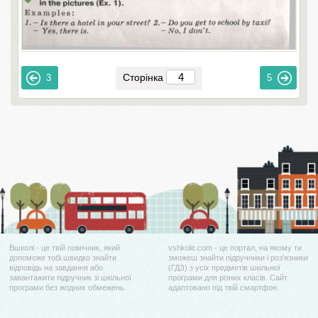
Сторінка
3
5
Вшколі - це твій помічник, який
vshkole.com - це портал, на якому ти
допоможе тобі швидко знайти
зможеш знайти підручники і роз'язники
відповідь на завдання або
(ГДЗ) з усіх предметів шкільної
завантажити підручник зі шкільної
програми для різних класів. Сайт
програми без жодних обмежень.
адаптовано під твій смартфон.