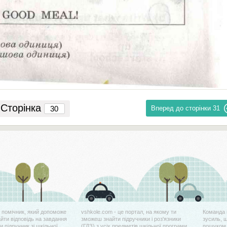
Сторінка
Вперед до сторінки
31
й помічник, який допоможе
vshkole.com - це портал, на якому ти
Команда 
айти відповідь на завдання
зможеш знайти підручники і роз'язники
зусиль, 
 підручник зі шкільної
(ГДЗ) з усіх предметів шкільної програми
пошуком 