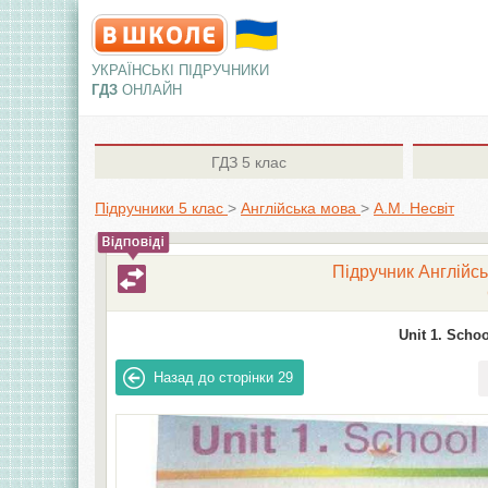
УКРАЇНСЬКІ ПІДРУЧНИКИ
ГДЗ
ОНЛАЙН
ГДЗ
5 клас
Підручники 5 клас
>
Англiйська мова
>
А.М. Несвіт
Підручник Англійсь
Unit 1. School
Назад до сторінки
29