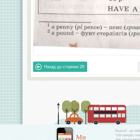
Назад до сторінки
29
Вшколі - це тві
Ми
тобі швидко зн
або завантажити