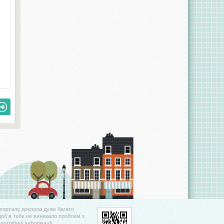
порталу доклала дуже багато
щоб в тебе не виникало проблем з
потрібної інформації.