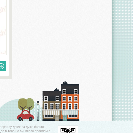
порталу доклала дуже багато
щоб в тебе не виникало проблем з