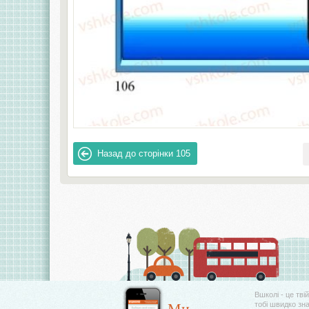
Назад до сторінки
105
Вшколі - це тві
Ми
тобі швидко зн