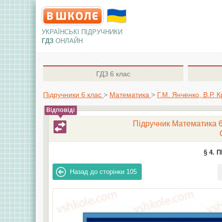
УКРАЇНСЬКІ ПІДРУЧНИКИ
ГДЗ
ОНЛАЙН
ГДЗ
6 клас
Підручники 6 клас
>
Математика
>
Г.М. Янченко, В.Р. К
Підручник Математика 6 
§ 4.
Назад до сторінки
105