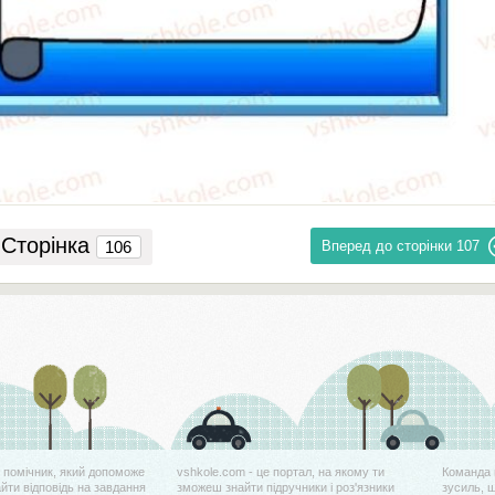
Сторінка
Вперед до сторінки
107
й помічник, який допоможе
vshkole.com - це портал, на якому ти
Команда 
айти відповідь на завдання
зможеш знайти підручники і роз'язники
зусиль, 