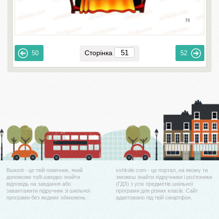
Сторінка
50
52
Вшколі - це твій помічник, який
vshkole.com - це портал, на якому ти
допоможе тобі швидко знайти
зможеш знайти підручники і роз'язники
відповідь на завдання або
(ГДЗ) з усіх предметів шкільної
завантажити підручник зі шкільної
програми для різних класів. Сайт
програми без жодних обмежень.
адаптовано під твій смартфон.